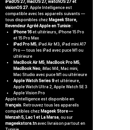
iPadOS 27, macOS 27, watchOS 27 et 
visionOS 27
. Apple Intelligence est 
compatible avec les appareils suivants — 
tous disponibles chez 
Mageek Store, 
Revendeur Agréé Apple en Tunisie
 :
iPhone 16
 et ultérieurs, iPhone 15 Pro 
et 15 Pro Max
iPad Pro M5
, iPad Air M3, iPad mini A17 
Pro — tous les iPad avec puce M1 ou 
ultérieure
MacBook Air M5
, 
MacBook Pro M5
, 
MacBook Neo
, iMac M4, Mac mini, 
Mac Studio avec puce M1 ou ultérieure
Apple Watch Series 9
 et ultérieure, 
Apple Watch Ultra 2, Apple Watch SE 3
Apple Vision Pro
Apple Intelligence est disponible en 
français
. Retrouvez tous les appareils 
compatibles chez 
Mageek Store — 
Menzah 5, Lac 1 et La Marsa
, ou sur 
mageekstore.tn
 avec livraison partout en 
Tunisie.