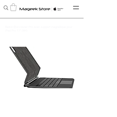
Belkin Étui-clavier Pro avec support magnétique pour
iPad Pro 11" (M4)
BBZ002FR-V2