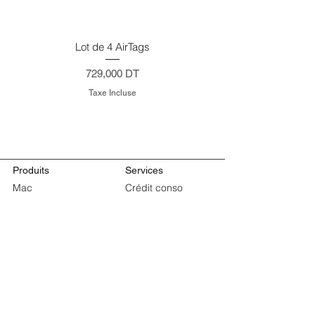
Lot de 4 AirTags
Prix
729,000 DT
Taxe Incluse
Produits
Services
Mac
Crédit conso
iPhone
Reprise
iPad
Reconditionnés
MacBook Pro
Retours et
MacBook Air
remboursements
Apple Watch
MacBook