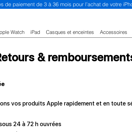
ités de paiement de 3 à 36 mois pour l’achat de votre iP
pple Watch
iPad
Casques et enceintes
Accessoires
Retours & remboursement
ée
vrons vos produits Apple rapidement et en toute s
 sous 24 à 72 h ouvrées