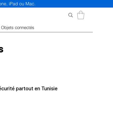
hone, iPad ou Mac.
Objets connectés
s
écurité partout en Tunisie