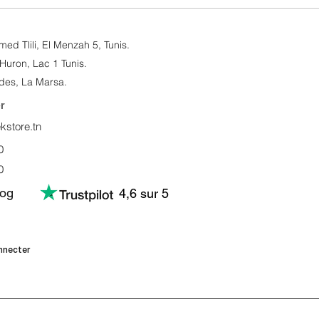
d Tlili, El Menzah 5, Tunis.​
Huron, Lac 1 Tunis.
des, La Marsa.
r
store.tn
0
0
log
4,6 sur 5
nnecter