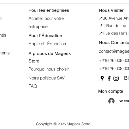
Pour les entreprises
Nous Visiter
o
Acheter pour votre
📍
36 Avenue Ahme
📍1 Rue du Lac 
entreprise
📍Rue des Hafsi
nnés
Pour l’Éducation
Nous Contacte
Apple et l’Éducation
contact@mageek
ments
À propos de
Mageek
+216 26 009 00
Store
+216 26 008 00
Pourquoi nous choisir
B
Notre politique SAV
FAQ
Mon compte
Se co
Copyright © 2026 Mageek Store.