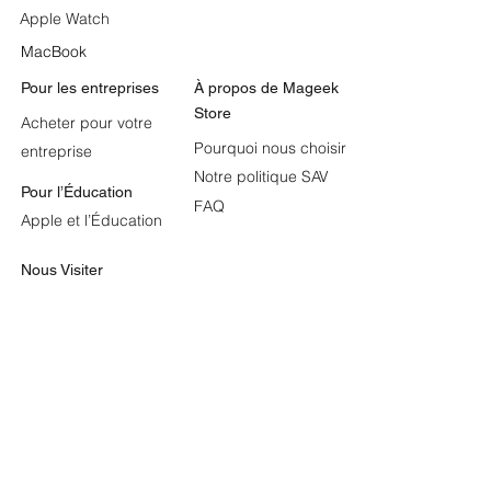
Apple Watch
MacBook
Pour les entreprises
À propos de
Mageek
Store
Acheter pour votre
Pourquoi nous choisir
entreprise
Notre politique SAV
Pour l’Éducation
FAQ
Apple et l’Éducation
Nous Visiter
📍
36 Avenue Ahmed Tlili, El Menzah 5, Tunis.​
📍1 Rue du Lac Huron, Lac 1 Tunis.
📍Rue des Hafsides, La Marsa.
Nous Contacter
contact@mageekstore.t
n