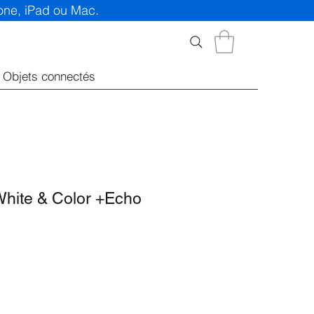
hone, iPad ou Mac.
Objets connectés
White & Color +Echo
rix