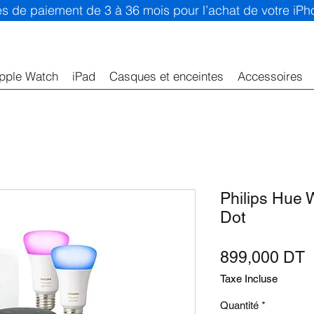
ités de paiement de 3 à 36 mois pour l’achat de votre iP
pple Watch
iPad
Casques et enceintes
Accessoires
Philips Hue 
Dot
P
899,000 DT
Taxe Incluse
Quantité
*