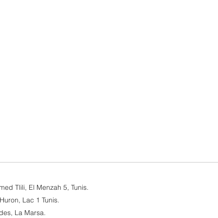
AirTag
Prix
219,000 DT
Taxe Incluse
d Tlili, El Menzah 5, Tunis.​
Huron, Lac 1 Tunis.
des, La Marsa.