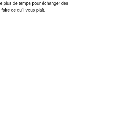
de lecture vidéo.
ne plus de temps pour échanger des
aire ce qu’il vous plaît.
• CAMÉRAS
– Le s
intègre une caméra 
super haute résolutio
optique. Et avec la 
selfies sont sensati
• DESIGN RÉSISTA
Découvrez la splend
avec technologie
O
du Ceramic Shield, p
n’importe quel smar
• BOUTON ACTION
personnalisable à vo
préférées.
• iOS 26. NOUVEA
Nouveau design av
familier. Écran verro