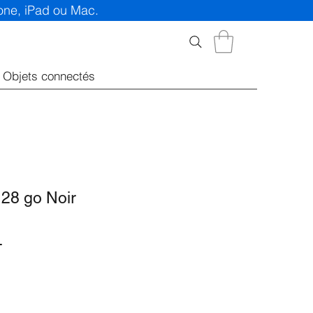
hone, iPad ou Mac.
Objets connectés
28 go Noir
Prix
T