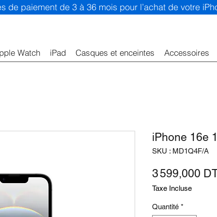
ités de paiement de 3 à 36 mois pour l’achat de votre iP
pple Watch
iPad
Casques et enceintes
Accessoires
iPhone 16e 1
SKU : MD1Q4F/A
3 599,000 D
Taxe Incluse
Quantité
*