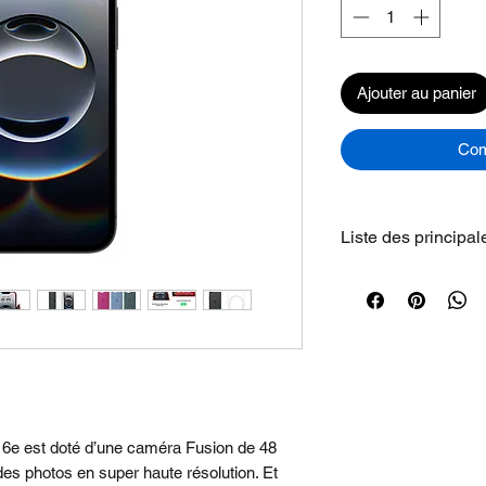
Ajouter au panier
Com
Liste des principal
• PUCE A18. FUTU
assure une autonomie
puissance que récla
mises à jour réguliè
l’air neuf d’une année
• AUTONOMIE DE T
messages, naviguez 
 16e est doté d’une caméra Fusion de 48
séries avec une auto
es photos en super haute résolution. Et