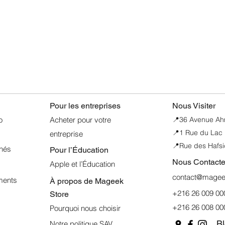
Aperçu rapide
Pour les entreprises
Nous Visiter
o
Acheter pour votre
📍
36 Avenue Ahme
📍1 Rue du Lac 
entreprise
📍Rue des Hafsi
nnés
Pour l’Éducation
Nous Contacte
Apple et l’Éducation
contact@mageek
ments
À propos de
Mageek
+216 26 009 00
Store
+216 26 008 00
Pourquoi nous choisir
B
Notre politique SAV