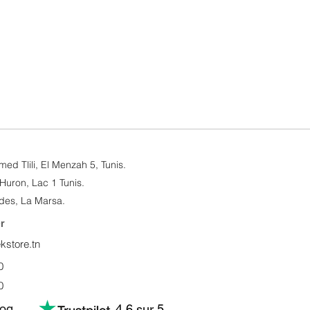
AirTag
Prix
219,000 DT
Taxe Incluse
d Tlili, El Menzah 5, Tunis.​
Huron, Lac 1 Tunis.
des, La Marsa.
r
store.tn
0
0
log
4,6 sur 5