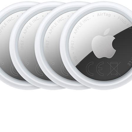
d’écran personnalis
Messages, Filtrage d
• FONCTIONNALIT
ESSENTIELLES
– G
des accidents, l’iPh
voiture grave et appe
• CONFIDENTIALIT
déverrouiller votre a
sécurité.