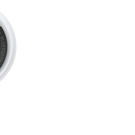
ables et sondages dans
es appels, et bien plus.
ÉS DE SÉCURITÉ
râce à la fonctionnalité Détection
one peut détecter un accident de
ler les secours à votre place.
É
– Utilisez Face ID pour
ppareil et vous connecter, en toute