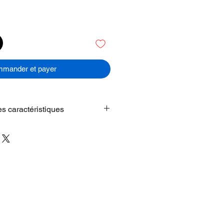
mander et payer
es caractéristiques
R EN PUISSANCE -
La puce A18
 d’une journée, avec toute la
ment vos jeux. Et grâce aux
res d’iOS, votre iPhone a toujours
 sur l’autre.
AILLE
– Échangez des
sur le Web et regardez films et
nomie offrant jusqu’à 26 heures