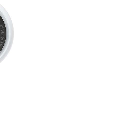
nomie d'une journée entière,
 lecture vidéo. Jusqu'à 50 % de
s.
 LOOK. NOUVELLE MAGIE :
Liquid Glass. Superbe, intuitif et
uillé plus dynamique, fonds
ables et sondages dans
es appels, et bien plus.
ÉS DE SÉCURITÉ
âce à la fonctionnalité Détection
one peut détecter un accident de
ler les secours à votre place.
ENFORCÉE. VITESSES ULTRA-
ez de vitesses ultra-rapides et de
s Wi-Fi 7, 5G et Bluetooth 6, et
IM.