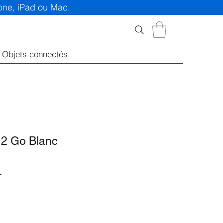
hone, iPad ou Mac.
Objets connectés
12 Go Blanc
Prix
T