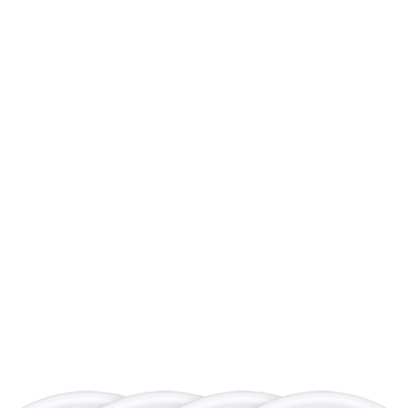
•DES PHOTOS SU
super haute résoluti
deux caméras Fusion
zoom de qualité opti
angle Fusion 48 MP.
•CAMÉRA AVANT C
cadrage qui s'adapt
plus intelligents, vi
l'enregistrement avan
plus.
•PUCE A19. SÉRI
LONGTEMPS
: Grâ
Engine amélioré boos
votre iPhone — de la
gaming AAA.
•RECHARGEZ PLUS