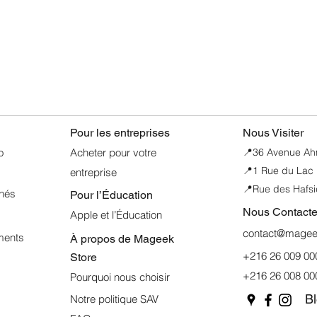
•eSIM. FLEXIBILIT
Aperçu rapide
l'eSIM, vous profitez
meilleur confort d'uti
d'une confidentialité 
voyagez à l'étranger
• Compatible eSIM e
offrant une gestion f
compatibilité optima
Pour les entreprises
Nous Visiter
internationaux.
o
Acheter pour votre
📍
36 Avenue Ahme
📍1 Rue du Lac 
entreprise
•PROTECTION DE L
de sécurité et de conf
📍Rue des Hafsi
nnés
Pour l’Éducation
Nous Contacte
Apple et l’Éducation
contact@mageek
ments
À propos de
Mageek
+216 26 009 00
Store
+216 26 008 00
Pourquoi nous choisir
B
Notre politique SAV