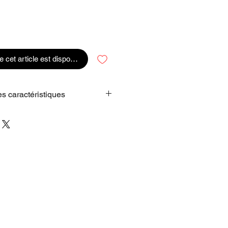
e cet article est disponible
es caractéristiques
IBLE QUE RÉSISTANT
: Se
uleurs sublimes, l'iPhone 17 est
,3 pouces plus lumineux et d'une
ield 2 trois fois plus résistante
ES AVEC PROMOTION. PLUS
ANT
. : Navigation fluide avec
0 Hz, meilleur contraste en
nits de luminosité de pointe et 25
s.