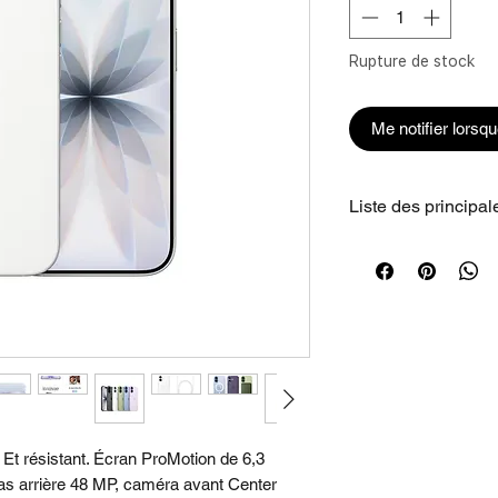
Rupture de stock
Me notifier lorsqu
Liste des principal
•AUSSI IRRÉSIST
déclinant en cinq co
doté d'un écran de 6
face avant Ceramic Sh
aux rayures.
•ÉCRAN 6,3 POUC
LUMINEUX. BRILL
ProMotion jusqu'à 12
. Et résistant. Écran ProMotion de 6,3
extérieur avec 3 000 
as arrière 48 MP, caméra avant Center
% de reflets en moin