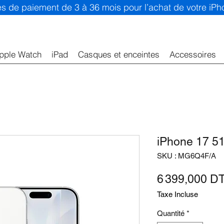
ités de paiement de 3 à 36 mois pour l’achat de votre iP
pple Watch
iPad
Casques et enceintes
Accessoires
iPhone 17 5
SKU : MG6Q4F/A
6 399,000 D
Taxe Incluse
Quantité
*