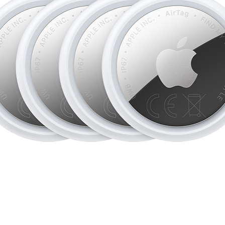
LONGTEMPS :
Auto
jusqu'à 30 heures de
charge en 20 minute
•iOS 26. NOUVEAU
Nouveau design avec 
familier. Écran verro
d'écran personnalis
Messages, Filtrage d
•FONCTIONNALIT
ESSENTIELLES :
Gr
des accidents, l'iPh
voiture grave et appe
•CONNECTIVITÉ R
RAPIDES
: Bénéfici
connexions sécurisée
de la technologie eS