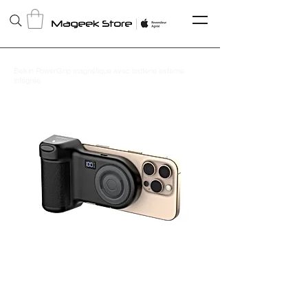
Belkin PowerGrip magnétique avec batterie externe
intégrée
CTA006HQGY