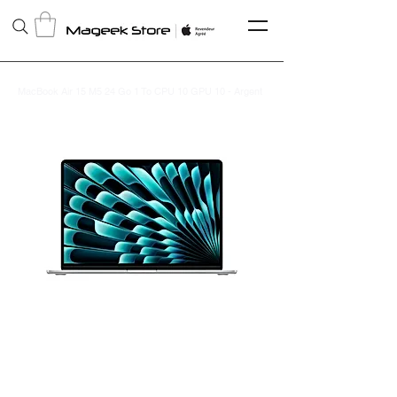
MacBook Air 15 M5 24 Go 1 To CPU 10 GPU 10 - Argent