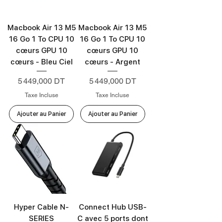
Macbook Air 13 M5
Macbook Air 13 M5
16 Go 1 To CPU 10
16 Go 1 To CPU 10
cœurs GPU 10
cœurs GPU 10
cœurs - Bleu Ciel
cœurs - Argent
Prix
Prix
5 449,000 DT
5 449,000 DT
Taxe Incluse
Taxe Incluse
Ajouter au Panier
Ajouter au Panier
Hyper Cable N-
Connect Hub USB-
SERIES
C avec 5 ports dont