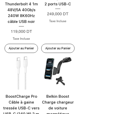
Thunderbolt 4 1m
2 ports USB-C
48V/5A 40Gb/s
Prix
249,000 DT
240W 8K60Hz
Taxe Incluse
câble USB noir
Prix
119,000 DT
Taxe Incluse
Ajouter au Panier
Ajouter au Panier
BoostCharge Pro
Belkin Boost
Câble à gaine
Charge chargeur
tressée USB-C vers
de voiture
USB-C (240 W) 2 m
magnétique