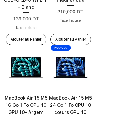
- Blanc
Prix
219,000 DT
Prix
139,000 DT
Taxe Incluse
Taxe Incluse
Ajouter au Panier
Ajouter au Panier
Nouveau
MacBook Air 15 M5
MacBook Air 15 M5
16 Go 1 To CPU 10
24 Go 1 To CPU 10
GPU 10- Argent
cœurs GPU 10
cœurs - Minuit
Prix
6 449,000 DT
Prix
7 049,000 DT
Taxe Incluse