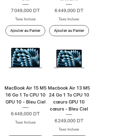
Prix
Prix
7 049,000 DT
6 449,000 DT
Taxe Incluse
Taxe Incluse
Ajouter au Panier
Ajouter au Panier
MacBook Air 15 M5
Macbook Air 13 M5
16 Go 1 To CPU 10
24 Go 1 To CPU 10
GPU 10 - Bleu Ciel
cœurs GPU 10
cœurs - Bleu Ciel
Prix
6 449,000 DT
Prix
6 249,000 DT
Taxe Incluse
Taxe Incluse