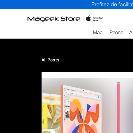
Profitez de facil
Mac
iPhone
A
All Posts