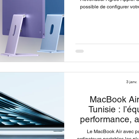
possible de configurer vot
capacité de stockage, la m
besoins profes
3 janv.
MacBook Air
Tunisie : l’éq
performance, a
Le MacBook Air avec p
ordinateurs portables les pl