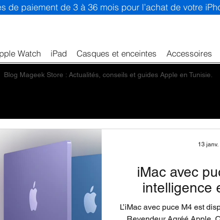
ités de paiement de 3 à 36 mois pour l’achat de votre iP
pple Watch
iPad
Casques et enceintes
Accessoires
Blog Mageek Store : Actualités, conseils et guides Apple en Tunisie.
13 janv.
iMac avec pu
intelligence
L’iMac avec puce M4 est dis
Revendeur Agréé Apple. Com