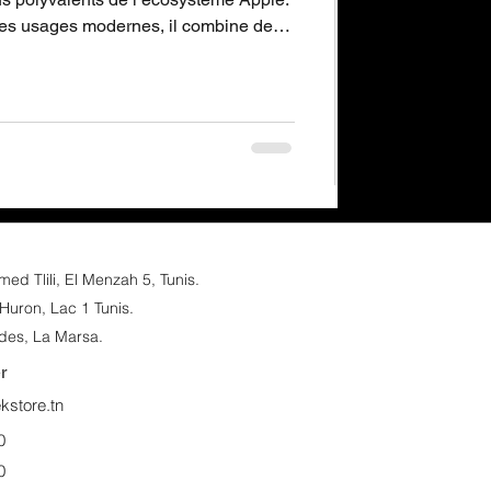
es usages modernes, il combine des
ne autonomie longue durée pouvant
méra 12 MP Center Stage et une prise
eurs externes, le tout dans un design
er conçu pour durer.
d Tlili, El Menzah 5, Tunis.​
Huron, Lac 1 Tunis.
des, La Marsa.
r
store.tn
0
0