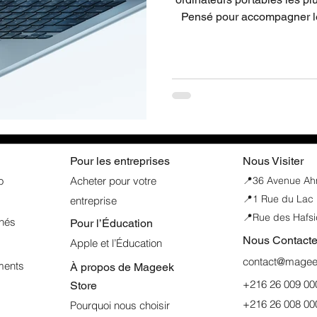
Pensé pour accompagner l
performances élevées, u
atteindre 18 heures, une ca
en charge étendue des monit
fin et lég
Pour les entreprises
Nous Visiter
o
Acheter pour votre
📍
36 Avenue Ahme
📍1 Rue du Lac 
entreprise
📍Rue des Hafsi
nnés
Pour l’Éducation
Nous Contacte
Apple et l’Éducation
contact@mageek
ments
À propos de
Mageek
+216 26 009 00
Store
+216 26 008 00
Pourquoi nous choisir