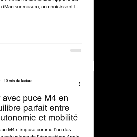
re iMac sur mesure, en choisissant la
émoire et les options adaptées à vos
sionnels ou personnels.
10 min de lecture
 avec puce M4 en
uilibre parfait entre
utonomie et mobilité
uce M4 s’impose comme l’un des
us polyvalents de l’écosystème Apple.