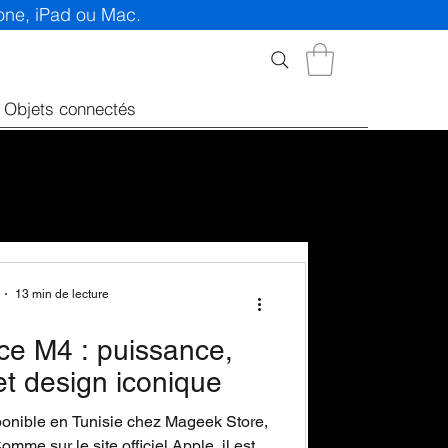
hone, iPad ou Mac.
Objets connectés
13 min de lecture
ce M4 : puissance,
 et design iconique
ponible en Tunisie chez Mageek Store,
me sur le site officiel Apple, il est