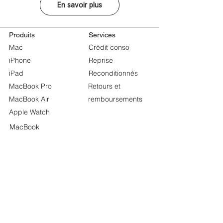
En savoir plus
Produits
Services
Mac
Crédit conso
iPhone
Reprise
iPad
Reconditionnés
MacBook Pro
Retours et
MacBook Air
remboursements
Apple Watch
MacBook
Pour les entreprises
À propos de
Mageek
Store
Acheter pour votre
Pourquoi nous choisir
entreprise
Notre politique SAV
Pour l’Éducation
FAQ
Apple et l’Éducation