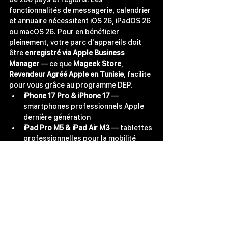
fonctionnalités de messagerie, calendrier 
et annuaire nécessitent iOS 26, iPadOS 26 
ou macOS 26. Pour en bénéficier 
pleinement, votre parc d'appareils doit 
être 
enregistré via Apple Business 
Manager
 — ce que 
Mageek Store
, 
Revendeur Agréé Apple en Tunisie
, facilite 
pour vous grâce au programme DEP.
iPhone 17 Pro & iPhone 17
 — 
smartphones professionnels Apple 
dernière génération
iPad Pro M5 & iPad Air M3
 — tablettes 
professionnelles pour la mobilité 
terrain
MacBook Pro M5, MacBook Air M5, 
Mac mini, Mac Studio
 — ordinateurs 
Apple pour vos équipes
MacBook Neo
 — la solution Mac 
abordable pour équiper vos 
collaborateurs
Retrouvez l'ensemble de la gamme 