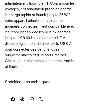
adaptateur multiport 5 en 1. Conçu pour les
voyages, cet adaptateur prend en charge
la charge rapide et fournit jusqu'à 86 W à
votre appareil principal et aux autres
appareils connectés. Il est compatible avec
les résolutions vidéo les plus exigeantes,
jusqu'à 4K à 60 Hz via son port HDMI. Il
dispose également de deux ports USB-A
pour connecter des périphériques
supplémentaires et d'un port Ethernet
Gigabit pour une connexion Internet rapide
et fiable.
Spécifications techniques
Dimensions (L x l x H)
18,25 po/468 mm x 1,95 po/5,12 mm x
0,66 po/16,91 mm
Ports