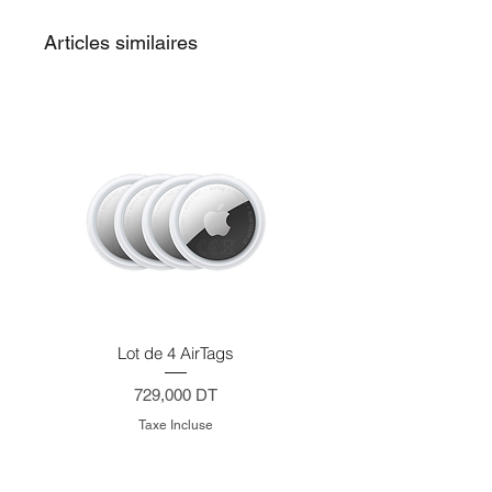
2 ports USB-A
1 port Ethernet Gigabit
Articles similaires
1 port HDMI
1 port USB-C Power Delivery (PD)
Lot de 4 AirTags
Prix
729,000 DT
Taxe Incluse