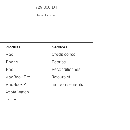
Prix
729,000 DT
Taxe Incluse
Produits
Services
Mac
Crédit conso
iPhone
Reprise
iPad
Reconditionnés
MacBook Pro
Retours et
MacBook Air
remboursements
Apple Watch
MacBook
Pour les entreprises
À propos de
Mageek
Store
Acheter pour votre
Pourquoi nous choisir
entreprise