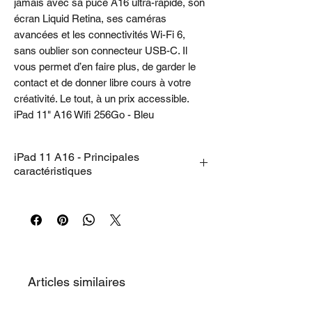
jamais avec sa puce A16 ultra-rapide, son
écran Liquid Retina, ses caméras
avancées et les connectivités Wi-Fi 6,
sans oublier son connecteur USB-C. Il
vous permet d’en faire plus, de garder le
contact et de donner libre cours à votre
créativité. Le tout, à un prix accessible.
iPad 11" A16 Wifi 256Go - Bleu
iPad 11 A16 - Principales
caractéristiques
• PERFORMANCES ET STOCKAGE
– La
puce A16 met ses performances ultra-
rapides au service de vos activités
préférées. Avec son autonomie d’une
journée, l’iPad est idéal pour jouer à des
jeux immersifs et faire de la retouche photo
Articles similaires
et du montage vidéo. Les capacités de
stockage disponibles s’étendent de 128 Go