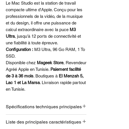
Le Mac Studio est la station de travail
compacte ultime d'Apple. Conçu pour les
professionnels de la vidéo, de la musique
et du design, il offre une puissance de
calcul extraordinaire avec la puce
M3
Ultra
, jusqu'à 12 ports de connectivité et
une fiabilité à toute épreuve.
Configuration :
M3 Ultra, 96 Go RAM, 1 To
SSD.
Disponible chez
Mageek Store
, Revendeur
Agréé Apple en Tunisie.
Paiement facilité
de 3 à 36 mois
. Boutiques à
El Menzah 5,
Lac 1 et La Marsa
. Livraison rapide partout
en Tunisie.
Spécifications techniques principales
Puce Apple M3 Ultra avec CPU 28
Liste des principales caractéristiques
cœurs, GPU 60 cœurs, Neural Engine