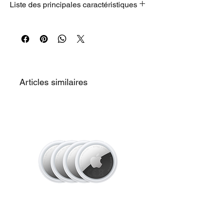
Liste des principales caractéristiques
MacBook Air 15 pouces Argent avec puce
M5 Argent
CPU 10 cœurs, GPU 10 cœurs, Neural
Engine 16 cœurs
Apple Intelligence
24 Go de mémoire unifiée
Articles similaires
Stockage SSD de 1 To
Magic Keyboard Français rétroéclairé avec
Touch ID
Adaptateur secteur non fourni