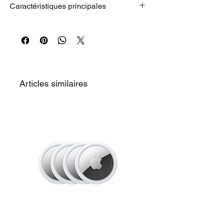
Caractéristiques principales
• LA GAMME MACBOOK LA PLUS
COLORÉE À CE JOUR
— Vous avez le
choix entre quatre couleurs – argent, rose
poudré, jaune agrume et indigo – avec
clavier assorti. Et grâce à son design en
aluminium résistant, le MacBook Neo est
Articles similaires
taillé pour vous accompagner partout.
• LA PUISSANCE AU SERVICE DE
VOTRE QUOTIDIEN
– Dès que vous
l’ouvrez, le MacBook Neo avec puce A18
Pro vous offre les performances et les
capacités d’IA dont vous avez besoin pour
retoucher des photos de famille, élaborer
des feuilles de calcul en un rien de temps
ou encore utiliser l’IA pour synthétiser des
notes de cours.
• JUSQU’À 16 HEURES