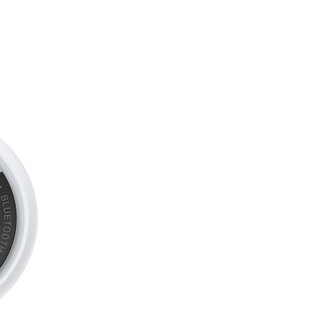
L’IPHONE, VOUS ALLEZ
 Le Mac fonctionne à merveille
areils Apple. Copiez un élément
ollez-le sur votre Mac. Échangez
lisez votre Mac pour passer ou
 FaceTime.
N PRO
– L’écran Liquid Retina
ffre 1 600 nits de luminosité de
 nits de luminosité constante et un
00:1.
IO DE POINTE
– Une caméra
trois micros de qualité studio et
ec Audio spatial et prise en charge
 permettent de rester dans le
re parfaitement entendre.
MULTIPLE
– Ce MacBook Pro
nderbolt 4 et un port de charge
ur de carte SDXC, un port HDMI