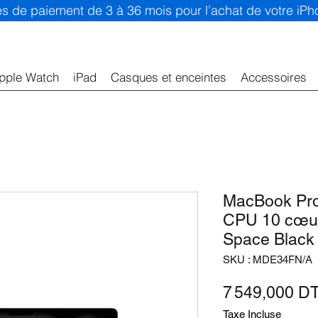
ités de paiement de 3 à 36 mois pour l’achat de votre iP
pple Watch
iPad
Casques et enceintes
Accessoires
MacBook Pro
CPU 10 cœu
Space Black
SKU : MDE34FN/A
7 549,000 D
Taxe Incluse