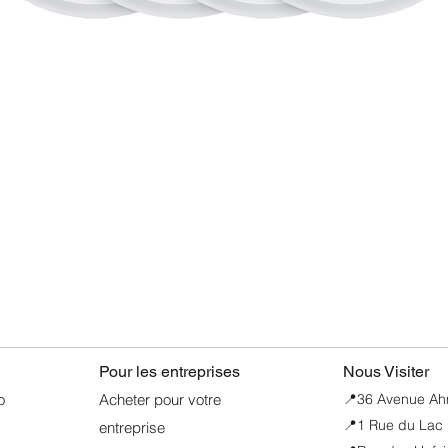
et une prise casque.
écrans externes.
• CONFIDENTIALI
Chaque Mac est doté
les virus et les logi
ou de vol de votre M
à le retrouver. FileV
chiffrés et qu’ils ne
Aperçu rapide
d’autre. Et avec les 
votre Mac est toujou
• ADAPTATEURS 
MacBook Pro (14 pou
câble de charge US
adaptateur secteur.
une autre source d’
Pour les entreprises
Nous Visiter
fournir 60 W (ou plu
o
Acheter pour votre
📍
36 Avenue Ahme
cet appareil. Pour u
📍1 Rue du Lac 
entreprise
recommande d’assoc