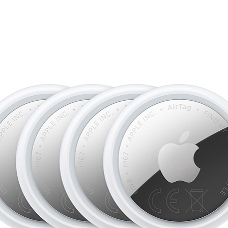
• SI VOUS AIMEZ 
ADORER LE MAC
–
avec vos autres app
de votre iPhone et c
via Messages ou uti
prendre des appels
• SUPERBE ÉCRA
XDR de 14,2 pouces o
pointe, jusqu’à 1 000
contraste de 1 000 0
• CAMÉRA ET AUD
Center Stage 12 MP, 
six haut-parleurs av
du Dolby Atmos vous
cadre et de vous fai
• CONNECTIVITÉ 
offre trois ports Thu
MagSafe 3, un lecte