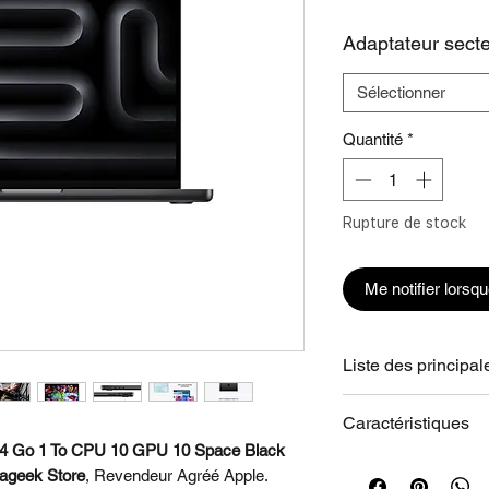
Adaptateur sect
Sélectionner
Quantité
*
Rupture de stock
Me notifier lorsqu
Liste des principal
• BOOSTÉ PAR LA
Caractéristiques
mémoire unifiée plu
4 Go 1 To CPU 10 GPU 10 Space Black
plus puissant avec 
Écran Liquid Ret
ageek Store
, Revendeur Agréé Apple.
chaque cœur, pour d
Écran standard