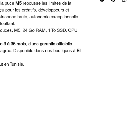
 la puce
M5
repousse les limites de la
rapides. Elle vous p
Puce Apple M5 
u pour les créatifs, développeurs et
plus exigeantes ave
10 cœurs, Neura
 puissance brute, autonomie exceptionnelle
24 Go de mémoire
• CONÇU POUR L’I
ouflant.
SSD de 1 To
composants majeurs 
ouces, M5, 24 Go RAM, 1 To SSD, CPU
Pas d’adaptateur
pour exécuter des t
Trois ports Thund
sur l’appareil, comme
de 3 à 36 mois
, d'une
garantie officielle
carte SDXC, pris
grands modèles de 
 agréé. Disponible dans nos boutiques à
El
Magic Keyboard r
Français
• JUSQU’À 24 HE
ut en Tunisie.
MacBook Pro 14 pou
exceptionnelles, qu’i
• DES APPS RAPI
apps s’exécutent à 
y compris les apps
Messages. Et les pro
mises à jour logiciel
fonctionnement optim