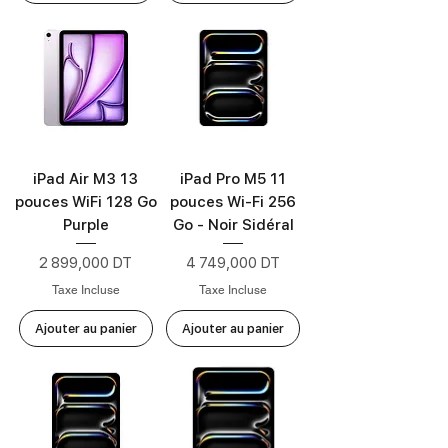
Nouveau
iPad Air M3 13
iPad Pro M5 11
pouces WiFi 128 Go
pouces Wi-Fi 256
Purple
Go - Noir Sidéral
Prix
Prix
2 899,000 DT
4 749,000 DT
Taxe Incluse
Taxe Incluse
Ajouter au panier
Ajouter au panier
Nouveau