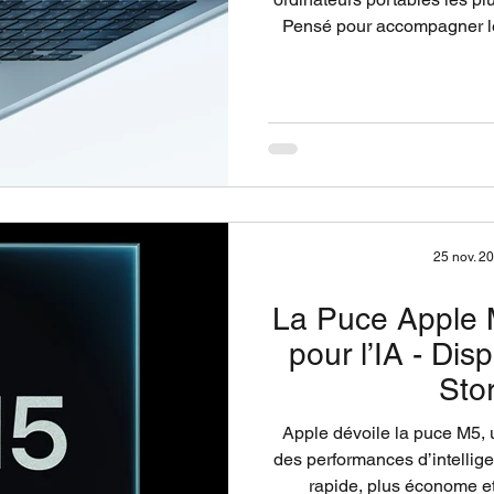
Pensé pour accompagner l
performances élevées, u
atteindre 18 heures, une ca
en charge étendue des monit
fin et lég
25 nov. 2
La Puce Apple M
pour l’IA - Di
Sto
Apple dévoile la puce M5, u
des performances d’intelligen
rapide, plus économe et