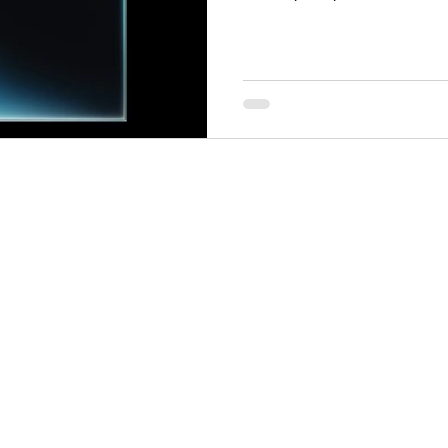
génération de processeur pla
Pro 14 pouces , l ’iPad Pro et l’Apple Vision Pro. Chez Magee
Store , Revendeur Agréé Apple en Tunisie , nous so
d’accueillir cette innovatio
de profit