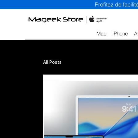
Profitez de facil
Mac
iPhone
A
All Posts