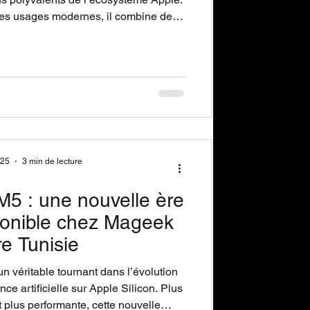
es usages modernes, il combine des
ne autonomie longue durée pouvant
méra 12 MP Center Stage et une prise
eurs externes, le tout dans un design
er conçu pour durer.
025
3 min de lecture
5 : une nouvelle ère
sponible chez Mageek
re Tunisie
n véritable tournant dans l’évolution
ce artificielle sur Apple Silicon. Plus
 plus performante, cette nouvelle