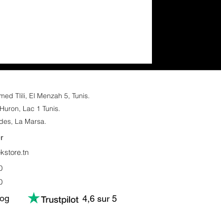
d Tlili, El Menzah 5, Tunis.​
Huron, Lac 1 Tunis.
des, La Marsa.
r
store.tn
0
0
log
4,6 sur 5