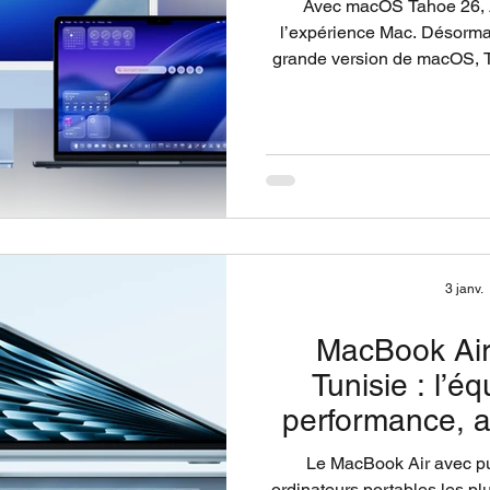
Avec macOS Tahoe 26, 
l’expérience Mac. Désormai
grande version de macOS, Tah
transition Apple Silicon et d
appa
3 janv.
MacBook Air
Tunisie : l’éq
performance, a
Le MacBook Air avec p
ordinateurs portables les pl