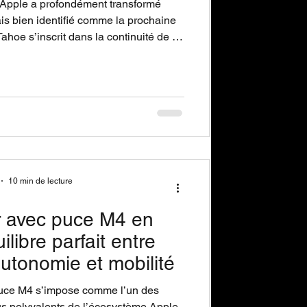
Apple a profondément transformé
s bien identifié comme la prochaine
oe s’inscrit dans la continuité de la
e l’arrivée d’Apple Intelligence sur les
reils récents.
10 min de lecture
 avec puce M4 en
uilibre parfait entre
utonomie et mobilité
uce M4 s’impose comme l’un des
us polyvalents de l’écosystème Apple.