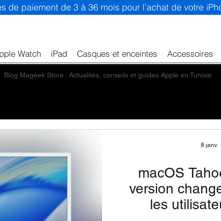
ités de paiement de 3 à 36 mois pour l’achat de votre iP
pple Watch
iPad
Casques et enceintes
Accessoires
Blog Mageek Store : Actualités, conseils et guides Apple en Tunisie.
8 janv.
macOS Tahoe 
version chang
les utilisa