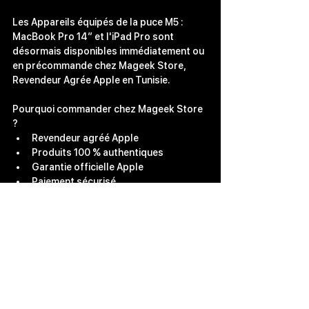
Les Appareils équipés de la puce M5 : 
MacBook Pro 14″
 et l
'iPad Pro 
sont 
désormais disponibles immédiatement ou 
en précommande chez 
Mageek Store, 
Revendeur Agrée Apple en Tunisie
.
Pourquoi commander chez Mageek Store 
?
Revendeur agréé Apple
Produits 100 % authentiques
Garantie officielle Apple
Paiement sécurisé
Livraison rapide en Tunisie
Assistance et conseils d’experts 
Apple
Bonus 
Mageek Store
 :
 offres limitées, 
facilités de paiement et 
accompagnement 
professionnel pour les entreprises
.