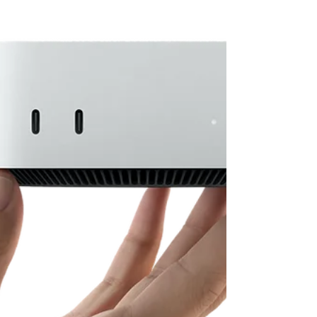
durée pouvant atteindre 18 heures, une caméra
12 MP Center Stage et une prise en charge
étendue des moniteurs externes, le tout dans un
design fin et léger conçu pour durer.