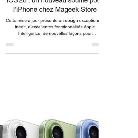
13 déc. 2025
iOS 26 : un nouveau souffle pour
l’iPhone chez Mageek Store
Cette mise à jour présente un design exceptionnel
inédit, d'excellentes fonctionnalités Apple
Intelligence, de nouvelles façons pour
communiquer via les applications Téléphone et
Messages, ainsi que des améliorations notables
dans CarPlay , Apple Music et Cartes. iOS 26 est
une mise à jour importante qui introduit un design
raffiné, des expériences intelligentes et des