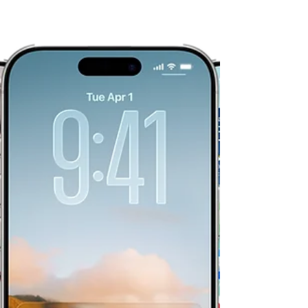
L’iPad 11 pouces avec puce A16 est disponible en
plusieurs configurations de stockage et coloris. Le
prix de l’iPad 11 pouces A16 démarre à 1 499,000
TND TTC pour la version Wi-Fi avec 128 Go de
stockage, une configuration idéale pour un usage
quotidien, les études ou le divertissement.