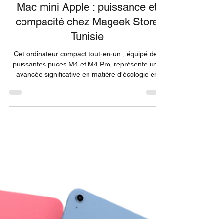
27 déc. 2025
Mac mini Apple : puissance et
compacité chez Mageek Store
Tunisie
Cet ordinateur compact tout-en-un , équipé des
puissantes puces M4 et M4 Pro, représente une
avancée significative en matière d'écologie en
étant le premier Mac neutre en carbone. Avec les
puces M4 et M4 Pro, le nouveau Mac mini livre
des performances et une connectivité incroyables
dans un design assez compact pour tenir dans la
main. Le Mac mini : puissance Apple dans un
format ultra-compact Le Mac mini embarque les
performances des puces M4 et M4 Pro dans un