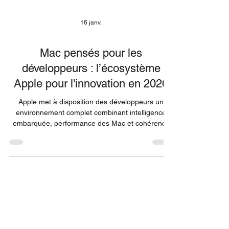
16 janv.
Mac pensés pour les
développeurs : l’écosystème
Apple pour l'innovation en 2026
Apple met à disposition des développeurs un
environnement complet combinant intelligence
embarquée, performance des Mac et cohérence
logicielle Pour les développeurs en Tunisie, obtenir
les bons outils et les bonnes machines (comme
les MacBook et iMac adaptés à Xcode et Swift) est
un avantage stratégique pour créer des
applications hautes performances. Dans cet
article, nous explorons les principaux outils Apple
pour développeurs d’applications qu’aux créateurs
de contenus, a