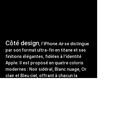
Côté design
, l’iPhone 
Air
 se distingue 
par son format ultra-fin en titane et ses 
finitions élégantes, fidèles à l’identité 
Apple. Il est proposé en quatre coloris 
modernes : Noir sidéral, Blanc nuage, Or 
clair et Bleu ciel, offrant à chacun la 
possibilité de choisir un modèle adapté à 
son style.