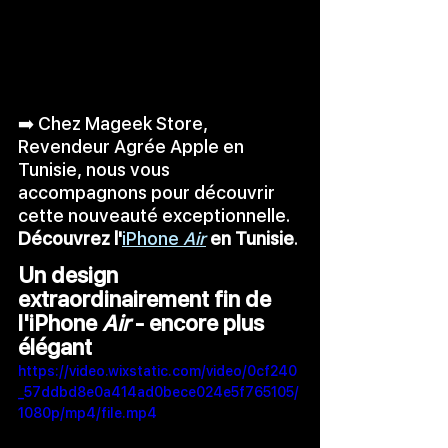
➡️ Chez Mageek Store, 
Revendeur Agrée Apple en 
Tunisie, nous vous 
accompagnons pour découvrir 
cette nouveauté exceptionnelle. 
Découvrez l'
iPhone 
Air
 en Tunisie
.
Un design 
extraordinairement fin de 
l'iPhone 
Air
 - encore plus 
élégant 
https://video.wixstatic.com/video/0cf240
_57ddbd8e0a414ad0bece024e5f765105/
1080p/mp4/file.mp4