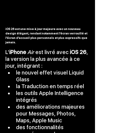
iOS 26 est une mise à jour majeure avec un nouveau 
design élégant, rendant notamment l’écran verrouillé et 
l’écran d’accueil plus personnels et plus expressifs que 
jamais.
L’
iPhone 
Air
 est livré avec 
iOS 26
, 
la version la plus avancée à ce 
jour, intégrant :
le nouvel effet visuel Liquid 
Glass
la Traduction en temps réel
les outils Apple Intelligence 
intégrés
des améliorations majeures 
pour Messages, Photos, 
Maps, Apple Music
des fonctionnalités 