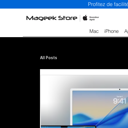
Profitez de facil
Mac
iPhone
A
All Posts