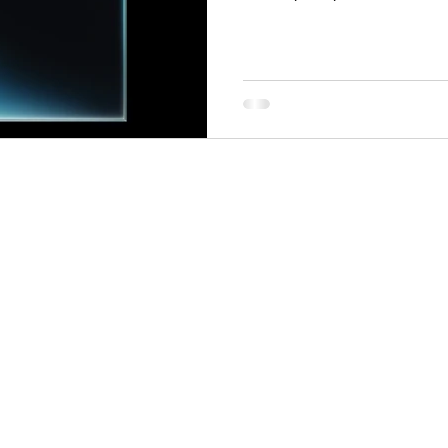
génération de processeur pla
Pro 14 pouces , l ’iPad Pro et l’Apple Vision Pro. Chez Magee
Store , Revendeur Agréé Apple en Tunisie , nous so
d’accueillir cette innovatio
de profit