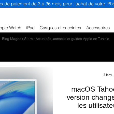
ités de paiement de 3 à 36 mois pour l’achat de votre iP
pple Watch
iPad
Casques et enceintes
Accessoires
Blog Mageek Store : Actualités, conseils et guides Apple en Tunisie.
8 janv.
macOS Tahoe 
version chang
les utilisa