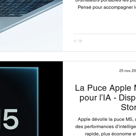
Pensé pour accompagner l
performances élevées, u
atteindre 18 heures, une ca
en charge étendue des monit
fin et lég
25 nov. 2
La Puce Apple M
pour l’IA - Di
Sto
Apple dévoile la puce M5, u
des performances d’intelligen
rapide, plus économe et