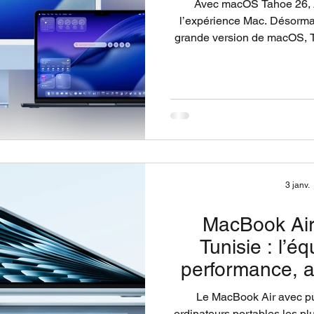
Avec macOS Tahoe 26, 
l’expérience Mac. Désormai
grande version de macOS, Tah
transition Apple Silicon et d
appa
3 janv.
MacBook Air
Tunisie : l’éq
performance, a
Le MacBook Air avec p
ordinateurs portables les pl