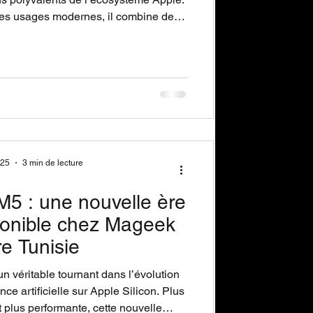
es usages modernes, il combine des
ne autonomie longue durée pouvant
méra 12 MP Center Stage et une prise
eurs externes, le tout dans un design
er conçu pour durer.
025
3 min de lecture
5 : une nouvelle ère
sponible chez Mageek
re Tunisie
n véritable tournant dans l’évolution
ce artificielle sur Apple Silicon. Plus
 plus performante, cette nouvelle