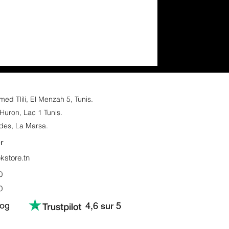
d Tlili, El Menzah 5, Tunis.​
Huron, Lac 1 Tunis.
des, La Marsa.
r
store.tn
0
0
log
4,6 sur 5