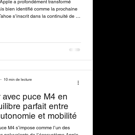
Apple a profondément transformé
s bien identifié comme la prochaine
oe s’inscrit dans la continuité de la
e l’arrivée d’Apple Intelligence sur les
reils récents.
10 min de lecture
 avec puce M4 en
uilibre parfait entre
utonomie et mobilité
uce M4 s’impose comme l’un des
us polyvalents de l’écosystème Apple.