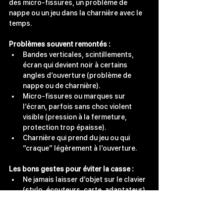
des micro‑fissures, un problème de 
nappe ou un jeu dans la charnière avec le 
temps.
Problèmes souvent remontés :
Bandes verticales, scintillements, 
écran qui devient noir à certains 
angles d’ouverture (problème de 
nappe ou de charnière).
Micro‑fissures ou marques sur 
l’écran, parfois sans choc violent 
visible (pression à la fermeture, 
protection trop épaisse).
Charnière qui prend du jeu ou qui 
“craque” légèrement à l’ouverture.
Les bons gestes pour éviter la casse :
Ne jamais laisser d’objet sur le clavier 
(stylo, écouteurs, carte, adaptateur) 
avant de fermer le MacBook.
Éviter les protections clavier / écran 
trop épaisses qui forcent sur la 