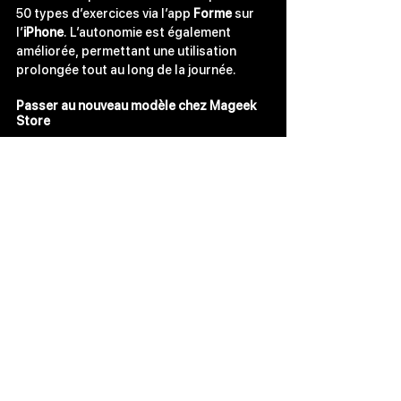
50 types d’exercices via l’app 
Forme
 sur 
l’
iPhone
. L’autonomie est également 
améliorée, permettant une utilisation 
prolongée tout au long de la journée.
Passer au nouveau modèle chez
 Mageek 
Store 
Il est désormais possible de préparer sa 
précommande
 chez 
Mageek Store
 pour 