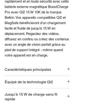
rapidement et en toute sécurité avec cette
batterie externe magnétique BoostCharge
Pro avec Qi2 15 W 10K de la marque
Belkin. Vos appareils compatibles Qi2 et
MagSafe bénéficieront d’un chargement
facile et fluide de jusqu’à 15 W en
déplacement. Regardez des vidéos,
diffusez en continu ou créez des contenus
avec un angle de vision parfait grâce au
pied de support intégré - même quand
votre appareil est en charge.
Caractéristiques principales
Jusqu’à 15 W de chargement rapide
Équipé de la technologie Qi2
avec Qi2 pour iPhone compatible et
autres appareils compatibles Qi2
La batterie externe sans fil Belkin inclut la
La technologie de chargement sans fil
Jusqu’à 15 W de charge sans fil
technologie Qi2. C’est actuellement la
rapide
Qi2 est dotée d’aimants pour assurer
technologie de chargement sans fil la plus
un alignement parfait