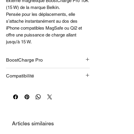
externe magnétique BoostCharge Pro 10K
(15 W) de la marque Belkin.
Pensée pour les déplacements, elle
s’attache instantanément au dos des
iPhone compatibles MagSafe ou Qi2 et
offre une puissance de charge allant
jusqu’à 15 W.
BoostCharge Pro
Pendant que votre téléphone se recharge,
Compatibilité
gardez vos mains libres : regardez vos
vidéos, profitez de vos contenus en
iPhone 17
streaming ou réalisez vos créations
iPhone 17 Pro
numériques. Son support rabattable intégré
iPhone 17 Pro Max
maintient votre smartphone à un angle de
iPhone Air
vision idéal, que ce soit en mode portrait
iPhone 16
ou paysage.
iPhone 16 Plus
Articles similaires
iPhone 16 Pro
iPhone 16 Pro Max