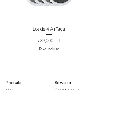
Lot de 4 AirTags
Prix
729,000 DT
Taxe Incluse
Produits
Services
Mac
Crédit conso
iPhone
Reprise
iPad
Reconditionnés
MacBook Pro
Retours et
MacBook Air
remboursements
Apple Watch