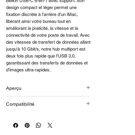
Belkin USB-C 6-en-1 avec support. Son
design compact et léger permet une
fixation discrète à l'arrière d'un iMac,
libérant ainsi votre bureau tout en
améliorant la praticité, la vitesse et la
connectivité de votre poste de travail. Avec
des vitesses de transfert de données allant
jusqu'à 10 Gbit/s, notre hub multiport est
deux fois plus rapide que l'USB 3.0,
garantissant des transferts de données et
d'images ultra-rapides.
Aperçu
Compatible avec les iMac, MacBook,
Compatibilité
Chromebook et autres appareils USB-C
Comprend un câble USB-C coudé
Fonctionne avec :
intégré pour une connexion à votre
Compatible avec les appareils dotés
appareil via un seul câble.
d'un port USB-C
Compact et léger