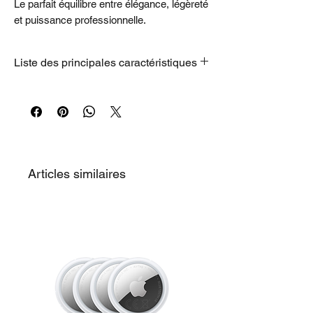
Le parfait équilibre entre élégance, légèreté
et puissance professionnelle.
Liste des principales caractéristiques
Voici la liste des principales
caractéristiques pour ce modèle :
Puce : Apple M5 avec CPU 10 cœurs,
GPU 10 cœurs et Neural Engine 16
cœurs
Mémoire vive : 24 Go de mémoire
Articles similaires
unifiée
Stockage : SSD de 1 To
Écran : Liquid Retina de 13,6 pouces
avec technologie True Tone
Autonomie : Jusqu'à 18 heures
d'autonomie
Refroidissement : Conception
silencieuse, sans ventilateur
Connectivité : Wi-Fi 7 et Bluetooth