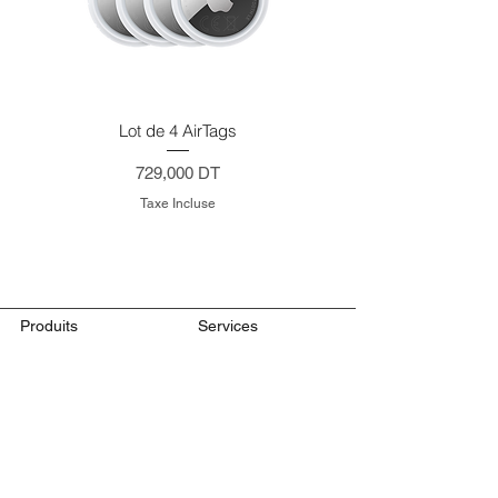
Prise en charge de
deux écrans externes
Lot de 4 AirTags
Prix
729,000 DT
Taxe Incluse
Produits
Services
Mac
Crédit conso
iPhone
Reprise
iPad
Reconditionnés
MacBook Pro
Retours et
MacBook Air
remboursements
Apple Watch