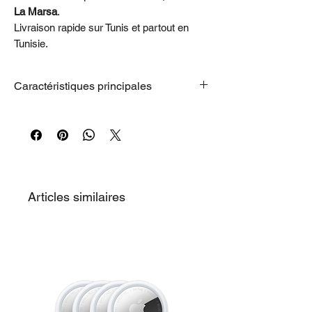
La Marsa
.
Livraison rapide sur Tunis et partout en
Tunisie.
Caractéristiques principales
MacBook Pro 14 pouces Space Black
avec puce M5
CPU 10 cœurs, GPU 10 cœurs,
Neural Engine 16 cœurs
32 Go de mémoire unifiée
Stockage SSD de 1 To
Articles similaires
Verre d’écran standard
Magic Keyboard Français rétroéclairé
avec Touch ID
Adaptateur secteur non fourni
Trois ports Thunderbolt 4, un port
MagSafe 3, une prise casque 3,5 mm,
un port HDMI, un lecteur de
carte SDXC