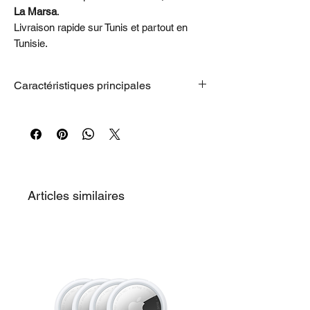
La Marsa
.
Livraison rapide sur Tunis et partout en
Tunisie.
Caractéristiques principales
• ACCÉLÉRATION EN VUE
– En plus d’un
CPU nouvelle génération, d’une mémoire
unifiée plus rapide et d’un stockage SSD
jusqu’à deux fois plus réactif, les puces M5
Pro intègrent un GPU plus puissant avec
un Neural Accelerator dans chaque cœur,
Articles similaires
pour des performances d’IA accélérées et
des capacités d’entraînement sur l’appareil.
Vous pouvez ainsi accomplir vos tâches
les plus exigeantes avec une vitesse
époustouflante.
• CONÇU POUR L’IA
– Les puces Apple
et tous les composants majeurs qui les