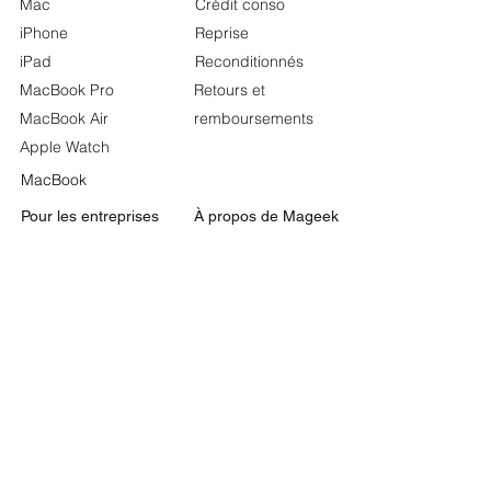
Mac
Crédit conso
iPhone
Reprise
iPad
Reconditionnés
MacBook Pro
Retours et
MacBook Air
remboursements
Apple Watch
MacBook
Pour les entreprises
À propos de
Mageek
Store
Acheter pour votre
Pourquoi nous choisir
entreprise
Notre politique SAV
Pour l’Éducation
FAQ
Apple et l’Éducation
Nous Visiter
📍
36 Avenue Ahmed Tlili, El Menzah 5, Tunis.​
📍1 Rue du Lac Huron, Lac 1 Tunis.
📍Rue des Hafsides, La Marsa.