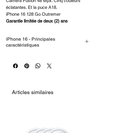
Caméra Fusion 48 Mpx. Cinq couleurs
éclatantes. Et la puce A18.
iPhone 16 128 Go Outremer
Garantie limitée de deux (2) ans
iPhone 16 - Principales
caractéristiques
• COMMANDE DE L’APPAREIL PHOTO.
LE CONTRÔLE À PORTÉE DE MAIN
–
Commande de l’appareil photo vous offre
un accès plus rapide aux outils photo et
vidéo, tels que le zoom ou la profondeur de
champ, pour vous permettre de prendre la
Articles similaires
photo parfaite en un temps record.
• SI PRÈS, MÊME DE LOIN
– La caméra
ultra grand-angle améliorée, avec mise au
point automatique, vous permet de prendre
des photos et des vidéos macro