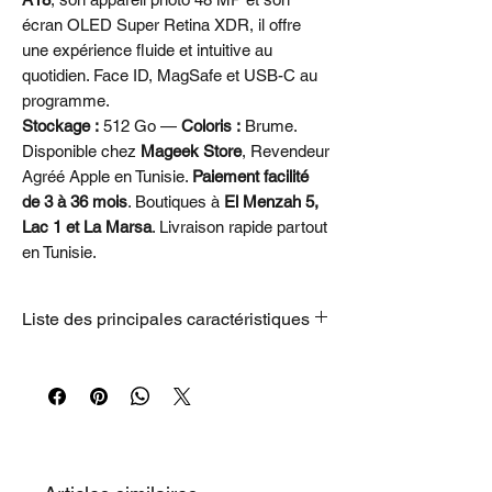
écran OLED Super Retina XDR, il offre
une expérience fluide et intuitive au
quotidien. Face ID, MagSafe et USB-C au
programme.
Stockage :
512 Go —
Coloris :
Brume.
Disponible chez
Mageek Store
, Revendeur
Agréé Apple en Tunisie.
Paiement facilité
de 3 à 36 mois
. Boutiques à
El Menzah 5,
Lac 1 et La Marsa
. Livraison rapide partout
en Tunisie.
Liste des principales caractéristiques
•AUSSI IRRÉSISTIBLE QUE RÉSISTANT
: Se déclinant en cinq couleurs sublimes,
l'iPhone 17 est doté d'un écran de 6,3
pouces plus lumineux et d'une face avant
Ceramic Shield 2 trois fois plus résistante
aux rayures.