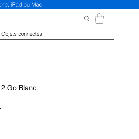
hone, iPad ou Mac.
Objets connectés
12 Go Blanc
Prix
T