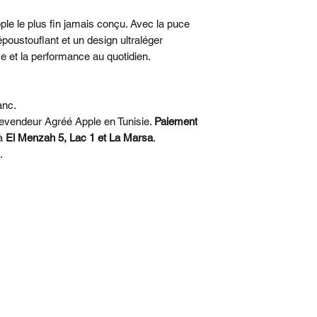
léger. Le Ceramic Sh
et le rend quatre foi
ple le plus fin jamais conçu. Avec la puce
que le nouveau Ceram
oustouflant et un design ultraléger
résistance aux rayure
nce et la performance au quotidien.
• DEUX CAMÉRAS
caméra Fusion 48MP
anc.
2x. Cadrez parfaite
evendeur Agréé Apple en Tunisie.
Paiement
déplacer.
 à
El Menzah 5, Lac 1 et La Marsa
.
.
• CAMÉRA AVANT 
cadrage qui s’adapte
plus intelligents, vi
l’enregistrement avan
plus.
• PUCE A19 PRO. 
ÉCONOME EN ÉN
puissante des puces 
performances pro da
et léger.