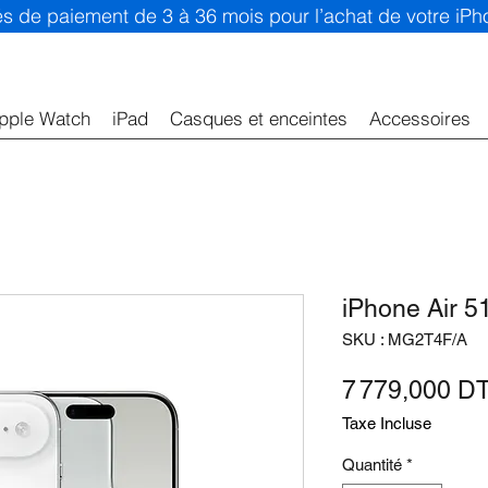
ités de paiement de 3 à 36 mois pour l’achat de votre iP
pple Watch
iPad
Casques et enceintes
Accessoires
iPhone Air 5
SKU : MG2T4F/A
7 779,000 D
Taxe Incluse
Quantité
*