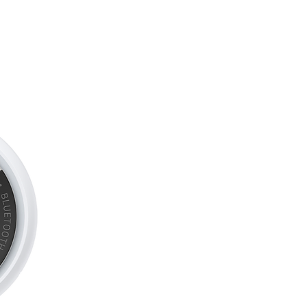
NE JOURNÉE.
– Autonomie d’une
nt jusqu’à 27 heures de lecture
U LOOK. NOUVELLE MAGIE.
–
Liquid Glass. Superbe, intuitif et
uillé plus dynamique, fonds
ables et sondages dans
es appels, et bien plus.
ÉS DE SÉCURITÉ
râce à la fonctionnalité Détection
one peut détecter un accident de
ler les secours à votre place.
RENFORCÉE. VITESSES ULTRA-
z de vitesses ultra-rapides et de
s Wi-Fi 7, 5G et Bluetooth 6, et
IM.