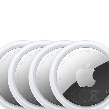
• AUTONOMIE D’U
journée entière offra
vidéo.
• iOS 26. NOUVEA
Nouveau design avec 
familier. Écran verro
d’écran personnalis
Messages, Filtrage d
• FONCTIONNALIT
ESSENTIELLES
– G
des accidents, l’iPh
voiture grave et appe
• CONNECTIVITÉ 
RAPIDES.
Bénéficie
connexions sécurisée
de la technologie eS