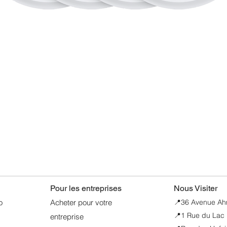
• eSIM, FLEXIBILI
Avec l’eSIM, vous pro
d’un meilleur confort 
sécurité et d’une conn
lorsque vous voyagez
• PROTECTION DE 
inédit de sécurité et 
Aperçu rapide
Pour les entreprises
Nous Visiter
o
Acheter pour votre
📍
36 Avenue Ahme
📍1 Rue du Lac 
entreprise