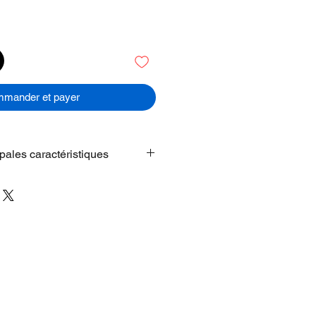
mander et payer
ipales caractéristiques
. INCROYABLEMENT LÉGER.
T RÉSISTANT.
– Le plus fin des
e des Pro. Avec seulement 5,6
hone Air est si prodigieusement
re main qu’il semble défier les lois
T QUE TOUS LES MODÈLES
DENTS.
– Cadre en titane ultra-