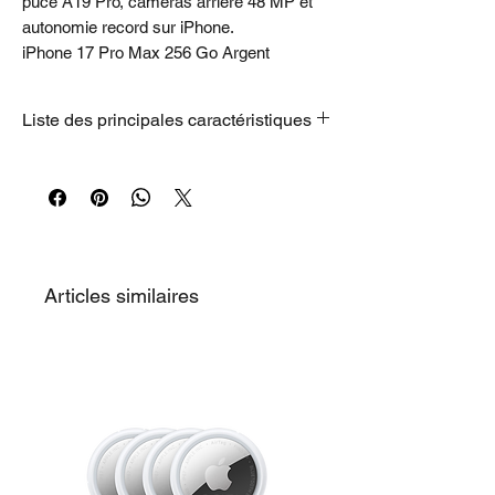
puce A19 Pro, caméras arrière 48 MP et
autonomie record sur iPhone.
iPhone 17 Pro Max 256 Go Argent
Liste des principales caractéristiques
• DESIGN UNIBODY. PUISSANCE
EXCEPTIONNELLE. –
Design unibody en
aluminium forgé à chaud pour l’iPhone le
plus puissant jamais créé.
• CERAMIC SHIELD RÉSISTANT. À
Articles similaires
L’AVANT ET À L’ARRIÈRE.
– Le Ceramic
Shield protège le dos de l’iPhone 17 Pro et
le rend quatre fois plus résistant aux
fissures, tandis que le nouveau Ceramic
Shield 2 à l’avant offre une résistance aux
rayures trois fois supérieure.
• SYSTÈME CAMÉRA PRO ULTIME.
–