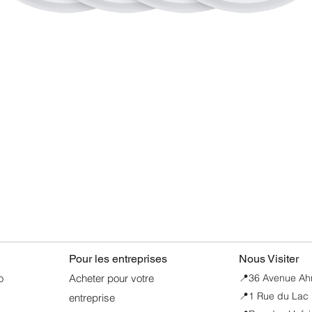
• eSIM, FLEXIBILI
Avec l’eSIM, vous pro
d’un meilleur confort 
sécurité et d’une conn
lorsque vous voyagez
• PROTECTION DE 
inédit de sécurité et 
Aperçu rapide
Pour les entreprises
Nous Visiter
o
Acheter pour votre
📍
36 Avenue Ahme
📍1 Rue du Lac 
entreprise