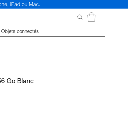
hone, iPad ou Mac.
Objets connectés
56 Go Blanc
Prix
T