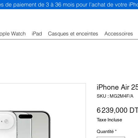
ités de paiement de 3 à 36 mois pour l’achat de votre iP
pple Watch
iPad
Casques et enceintes
Accessoires
iPhone Air 2
SKU : MG2M4F/A
6 239,000 D
Taxe Incluse
Quantité
*