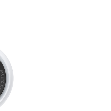
NE JOURNÉE.
– Autonomie d’une
nt jusqu’à 27 heures de lecture
U LOOK. NOUVELLE MAGIE.
–
Liquid Glass. Superbe, intuitif et
uillé plus dynamique, fonds
ables et sondages dans
es appels, et bien plus.
ÉS DE SÉCURITÉ
râce à la fonctionnalité Détection
one peut détecter un accident de
ler les secours à votre place.
RENFORCÉE. VITESSES ULTRA-
z de vitesses ultra-rapides et de
s Wi-Fi 7, 5G et Bluetooth 6, et
IM.