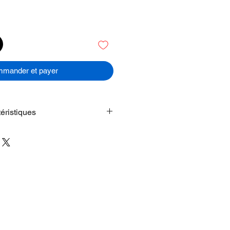
mander et payer
éristiques
. INCROYABLEMENT LÉGER.
T RÉSISTANT.
– Le plus fin des
e des Pro. Avec seulement 5,6
hone Air est si prodigieusement
re main qu’il semble défier les lois
T QUE TOUS LES MODÈLES
DENTS.
– Cadre en titane ultra-