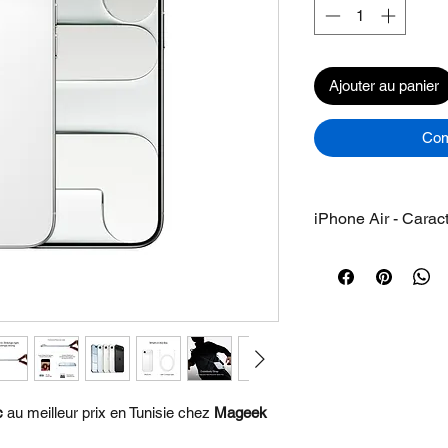
Ajouter au panier
Com
iPhone Air - Caract
•INFINIMENT FIN
IRRÉSISTIBLEMEN
iPhone. Avec la forc
mm d’épaisseur, l’iP
fin et léger dans vot
de la physique.
• PLUS RÉSISTAN
c
au meilleur prix en Tunisie chez
Mageek
D’IPHONE PRÉCÉ