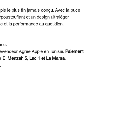
léger. Le Ceramic Sh
et le rend quatre foi
ple le plus fin jamais conçu. Avec la puce
que le nouveau Ceram
oustouflant et un design ultraléger
résistance aux rayure
nce et la performance au quotidien.
• DEUX CAMÉRAS
caméra Fusion 48 M
anc.
2x. Cadrez parfaite
evendeur Agréé Apple en Tunisie.
Paiement
déplacer.
 à
El Menzah 5, Lac 1 et La Marsa
.
.
• CAMÉRA AVANT 
cadrage qui s’adapte
plus intelligents, vi
l’enregistrement avan
plus.
• PUCE A19 PRO. 
ÉCONOME EN ÉN
puissante des puces 
performances pro da
et léger.