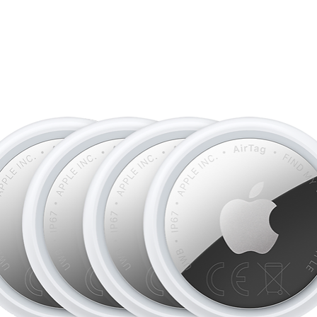
• AUTONOMIE D’U
journée entière offra
vidéo.
• iOS 26. NOUVEA
Nouveau design avec 
familier. Écran verro
d’écran personnalis
Messages, Filtrage d
• FONCTIONNALIT
ESSENTIELLES
– G
des accidents, l’iPh
voiture grave et appe
• CONNECTIVITÉ 
RAPIDES.
Bénéficie
connexions sécurisée
de la technologie eS